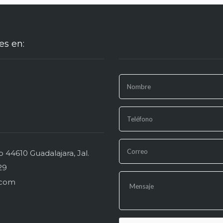
es en:
44610 Guadalajara, Jal.
29
.com