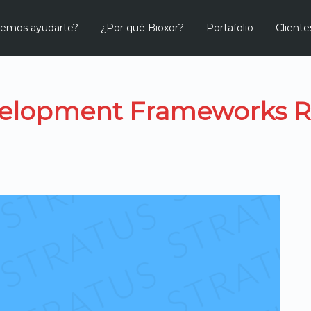
emos ayudarte?
¿Por qué Bioxor?
Portafolio
Cliente
elopment Frameworks 