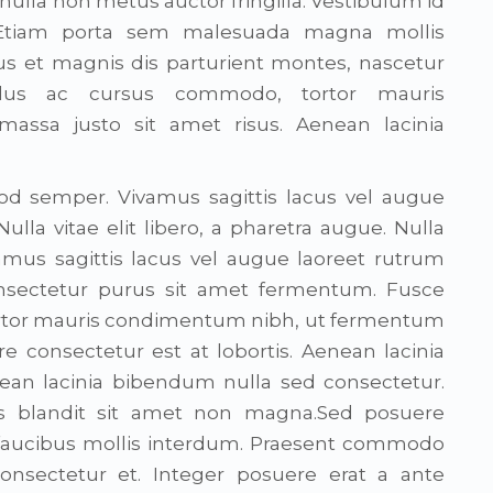
ulla non metus auctor fringilla. Vestibulum id
. Etiam porta sem malesuada magna mollis
s et magnis dis parturient montes, nascetur
ellus ac cursus commodo, tortor mauris
ssa justo sit amet risus. Aenean lacinia
mod semper. Vivamus sagittis lacus vel augue
ulla vitae elit libero, a pharetra augue. Nulla
ivamus sagittis lacus vel augue laoreet rutrum
consectetur purus sit amet fermentum. Fusce
ortor mauris condimentum nibh, ut fermentum
e consectetur est at lobortis. Aenean lacinia
ean lacinia bibendum nulla sed consectetur.
s blandit sit amet non magna.Sed posuere
s faucibus mollis interdum. Praesent commodo
consectetur et. Integer posuere erat a ante