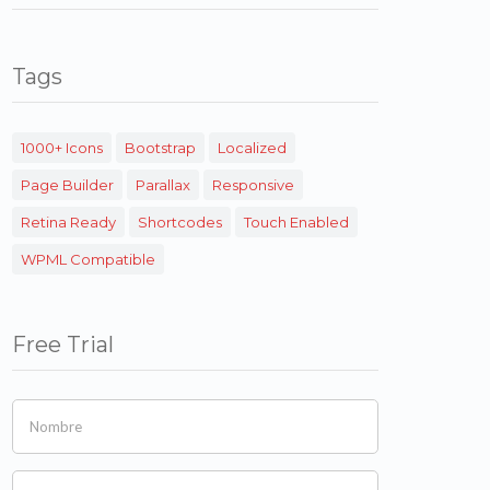
Tags
1000+ Icons
Bootstrap
Localized
Page Builder
Parallax
Responsive
Retina Ready
Shortcodes
Touch Enabled
WPML Compatible
Free Trial