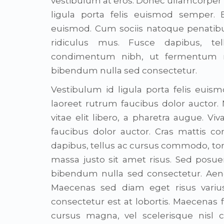
vestibulum at eros. Donec ullamcorper n
ligula porta felis euismod semper
euismod. Cum sociis natoque penatibu
ridiculus mus. Fusce dapibus, t
condimentum nibh, ut fermentum ma
bibendum nulla sed consectetur.
Vestibulum id ligula porta felis euis
laoreet rutrum faucibus dolor auctor. N
vitae elit libero, a pharetra augue. V
faucibus dolor auctor. Cras mattis 
dapibus, tellus ac cursus commodo, t
massa justo sit amet risus. Sed posuer
bibendum nulla sed consectetur. Aen
Maecenas sed diam eget risus variu
consectetur est at lobortis. Maecena
cursus magna, vel scelerisque nisl 