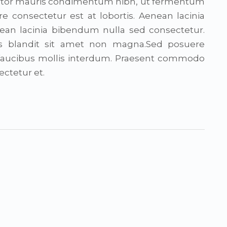
ortor mauris condimentum nibh, ut fermentum
e consectetur est at lobortis. Aenean lacinia
ean lacinia bibendum nulla sed consectetur.
s blandit sit amet non magna.Sed posuere
s faucibus mollis interdum. Praesent commodo
ectetur et.